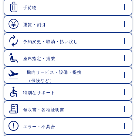
く
手荷物
開
く
運賃・割引
開
く
予約変更・取消・払い戻し
開
く
座席指定・搭乗
開
く
機内サービス・設備・提携
（保険など）
開
く
特別なサポート
開
く
領収書・各種証明書
開
く
エラー・不具合
開