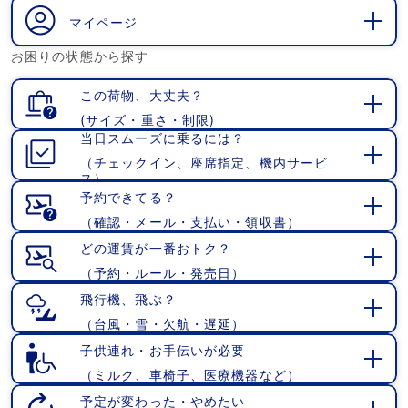
く
マイページ
開
お困りの状態から探す
く
この荷物、大丈夫？
(サイズ・重さ・制限)
開
当日スムーズに乗るには？
く
（チェックイン、座席指定、機内サービ
開
ス）
く
予約できてる？
（確認・メール・支払い・領収書）
開
く
どの運賃が一番おトク？
（予約・ルール・発売日）
開
く
飛行機、飛ぶ？
（台風・雪・欠航・遅延）
開
く
子供連れ・お手伝いが必要
（ミルク、車椅子、医療機器など）
開
く
予定が変わった・やめたい