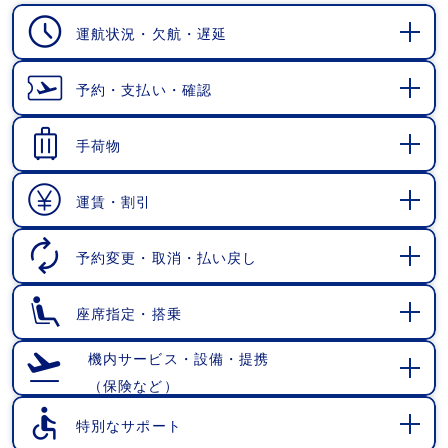
運航状況・欠航・遅延
開
く
予約・支払い・確認
開
く
手荷物
開
く
運賃・割引
開
く
予約変更・取消・払い戻し
開
く
座席指定・搭乗
開
く
機内サービス・設備・提携
（保険など）
開
く
特別なサポート
開