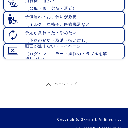
飛行機、飛ぶ？
（台風・雪・欠航・遅延）
開
く
子供連れ・お手伝いが必要
（ミルク、車椅子、医療機器など）
開
く
予定が変わった・やめたい
（予約の変更・取消・払い戻し）
開
画面が進まない・マイページ
く
（ログイン・エラー・操作のトラブルを解
開
決したい）
く
ページトップ
Copyright(c)Skymark Airlines Inc.