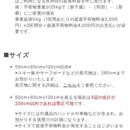
はご利用になる区間分の超過料金を申し受けます。
​例：手荷物重量が25kgで［新千歳］－［羽田］－［那
覇］にご搭乗の場合
重量超過5kg（1区間あたりの超過手荷物料金2,000
円）×2区間分＝超過手荷物料金4,000円のお支払いが必
要です。
■サイズ
50cm×60cm×120cm以内※
※スキー板やサーフボードなどの長尺物は、280cmまで
お預かりいたします。
長尺物に関する詳細は、
こちら
をご参照ください。
50cm×60cm×120cmを超える場合は
3辺の合計が
230cm以内であれば受託可能
です。
※サイズには付属品のハンドルや車輪などが含まれ、お
預かりする状態での計測になります。
※サイズで超過手荷物料金が発生することはございませ