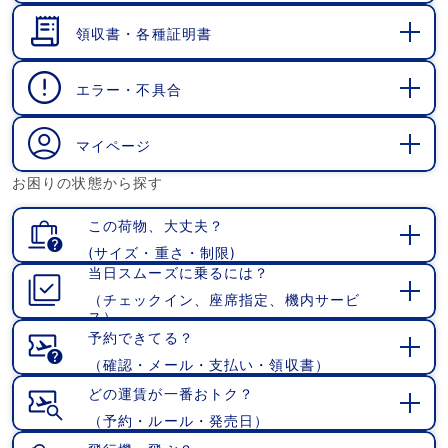
く
領収書・各種証明書
開
く
エラー・不具合
開
く
マイページ
開
お困りの状態から探す
く
この荷物、大丈夫？
(サイズ・重さ・制限)
開
当日スムーズに乗るには？
く
（チェックイン、座席指定、機内サービ
開
ス）
く
予約できてる？
（確認・メール・支払い・領収書）
開
く
どの運賃が一番おトク？
（予約・ルール・発売日）
開
く