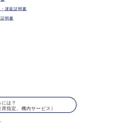
航・遅延証明書
乗証明書
るには？
座席指定、機内サービス）
ト