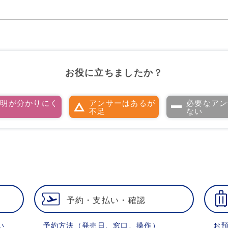
お役に立ちましたか？
説明が分かりにく
アンサーはあるが
必要なアン
い
不足
ない
予約・支払い・確認
い
予約方法（発売日、窓口、操作）
お