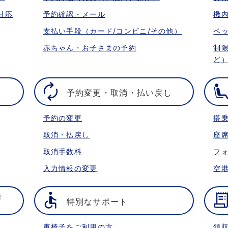
対応
予約確認・メール
機
支払い手段（カード/コンビニ/その他）
ペ
赤ちゃん・お子さまの予約
制
ど
予約変更・取消・払い戻し
予約の変更
搭
取消・払戻し
座
取消手数料
フ
入力情報の変更
空
携
特別なサポート
車椅子をご利用の方
領