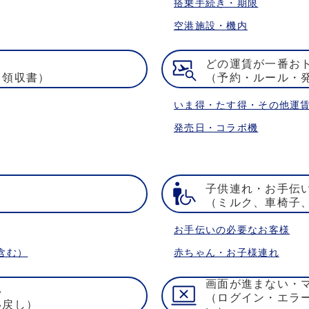
搭乗手続き・期限
空港施設・機内
どの運賃が一番お
・領収書）
（予約・ルール・
いま得・たす得・その他運
発売日・コラボ機
子供連れ・お手伝
）
（ミルク、車椅子
お手伝いの必要なお客様
含む）
赤ちゃん・お子様連れ
画面が進まない・
い
（ログイン・エラ
い戻し）