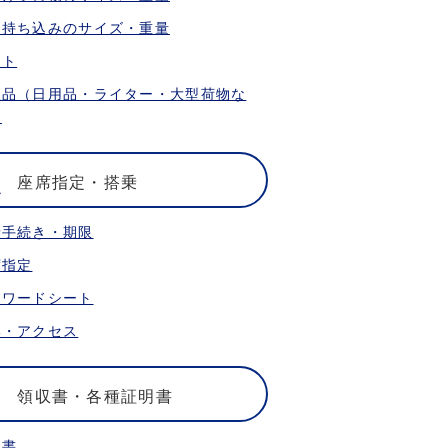
内持ち込みのサイズ・重量
ット
限品（日用品・ライター・大型荷物な
）
座席指定・搭乗
乗手続き・期限
席指定
ォワードシート
港・アクセス
領収書・各種証明書
収書