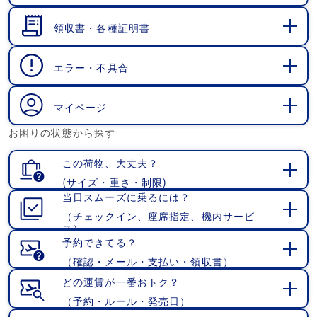
開
く
領収書・各種証明書
開
く
エラー・不具合
開
く
マイページ
開
お困りの状態から探す
く
この荷物、大丈夫？
(サイズ・重さ・制限)
開
当日スムーズに乗るには？
く
（チェックイン、座席指定、機内サービ
開
ス）
く
予約できてる？
（確認・メール・支払い・領収書）
開
く
どの運賃が一番おトク？
（予約・ルール・発売日）
開