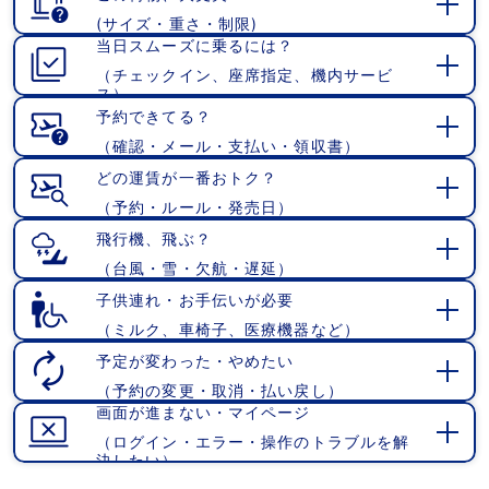
(サイズ・重さ・制限)
開
当日スムーズに乗るには？
く
（チェックイン、座席指定、機内サービ
開
ス）
く
予約できてる？
（確認・メール・支払い・領収書）
開
く
どの運賃が一番おトク？
（予約・ルール・発売日）
開
く
飛行機、飛ぶ？
（台風・雪・欠航・遅延）
開
く
子供連れ・お手伝いが必要
（ミルク、車椅子、医療機器など）
開
く
予定が変わった・やめたい
（予約の変更・取消・払い戻し）
開
画面が進まない・マイページ
く
（ログイン・エラー・操作のトラブルを解
開
決したい）
く