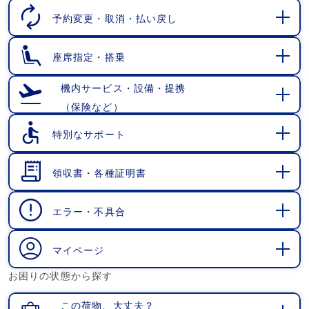
く
予約変更・取消・払い戻し
開
く
座席指定・搭乗
開
く
機内サービス・設備・提携
（保険など）
開
く
特別なサポート
開
く
領収書・各種証明書
開
く
エラー・不具合
開
く
マイページ
開
お困りの状態から探す
く
この荷物、大丈夫？