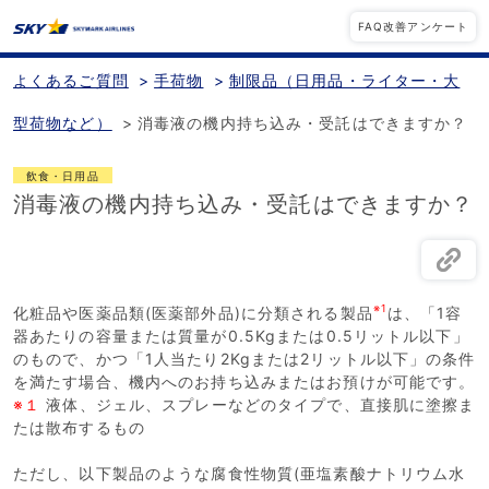
FAQ改善アンケート
よくあるご質問
>
手荷物
>
制限品（日用品・ライター・大
型荷物など）
>
消毒液の機内持ち込み・受託はできますか？
飲食・日用品
消毒液の機内持ち込み・受託はできますか？
※1
化粧品や医薬品類(医薬部外品)に分類される製品
は、「1容
器あたりの容量または質量が0.5Kgまたは0.5リットル以下」
のもので、かつ「1人当たり2Kgまたは2リットル以下」の条件
を満たす場合、機内へのお持ち込みまたはお預けが可能です。
※１
液体、ジェル、スプレーなどのタイプで、直接肌に塗擦ま
たは散布するもの
ただし、以下製品のような腐食性物質(亜塩素酸ナトリウム水