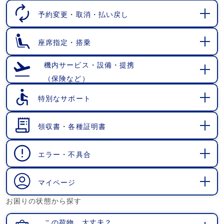
く
予約変更・取消・払い戻し
開
く
座席指定・搭乗
開
く
機内サービス・設備・提携
（保険など）
開
く
特別なサポート
開
く
領収書・各種証明書
開
く
エラー・不具合
開
く
マイページ
開
お困りの状態から探す
く
この荷物、大丈夫？