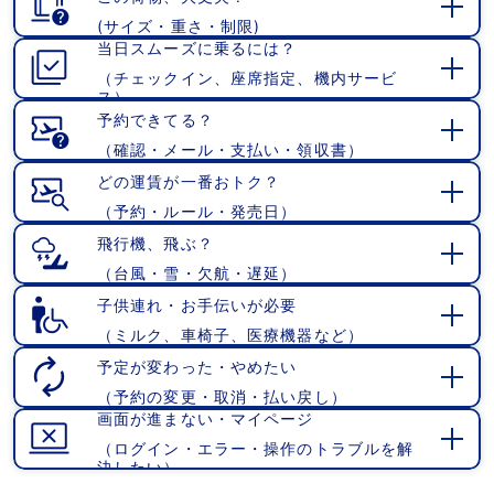
(サイズ・重さ・制限)
開
当日スムーズに乗るには？
く
（チェックイン、座席指定、機内サービ
開
ス）
く
予約できてる？
（確認・メール・支払い・領収書）
開
く
どの運賃が一番おトク？
（予約・ルール・発売日）
開
く
飛行機、飛ぶ？
（台風・雪・欠航・遅延）
開
く
子供連れ・お手伝いが必要
（ミルク、車椅子、医療機器など）
開
く
予定が変わった・やめたい
（予約の変更・取消・払い戻し）
開
画面が進まない・マイページ
く
（ログイン・エラー・操作のトラブルを解
開
決したい）
く