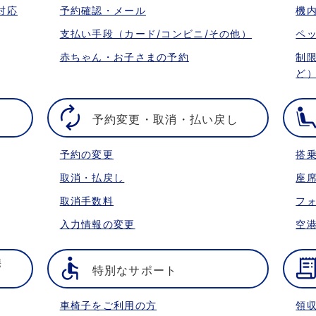
対応
予約確認・メール
機
支払い手段（カード/コンビニ/その他）
ペ
赤ちゃん・お子さまの予約
制
ど
予約変更・取消・払い戻し
予約の変更
搭
取消・払戻し
座
取消手数料
フ
入力情報の変更
空
携
特別なサポート
車椅子をご利用の方
領