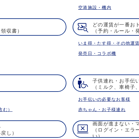
空港施設・機内
どの運賃が一番お
・領収書）
（予約・ルール・
いま得・たす得・その他運
発売日・コラボ機
子供連れ・お手伝
）
（ミルク、車椅子
お手伝いの必要なお客様
含む）
赤ちゃん・お子様連れ
画面が進まない・
い
（ログイン・エラ
い戻し）
い）