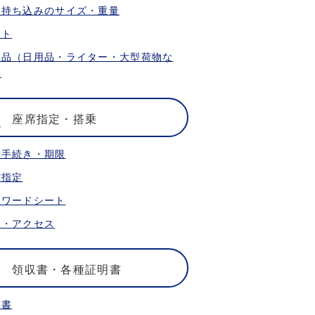
内持ち込みのサイズ・重量
ット
限品（日用品・ライター・大型荷物な
）
座席指定・搭乗
乗手続き・期限
席指定
ォワードシート
港・アクセス
領収書・各種証明書
収書