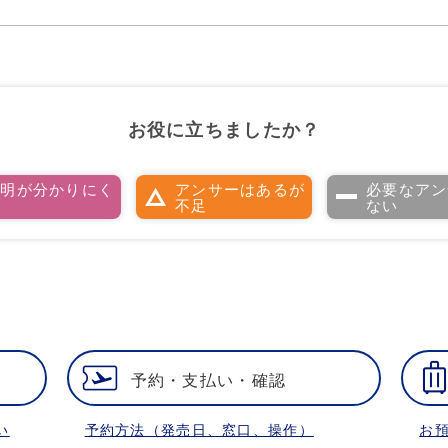
お役に立ちましたか？
説明が分かりにく
アンサーはあるが
必要なアン
い
不足
ない
予約・支払い・確認
い
予約方法（発売日、窓口、操作）
お