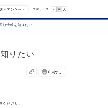
文字サイズ
Q改善アンケート
大
中
小
運航情報を知りたい
を知りたい
印刷する
照ください。