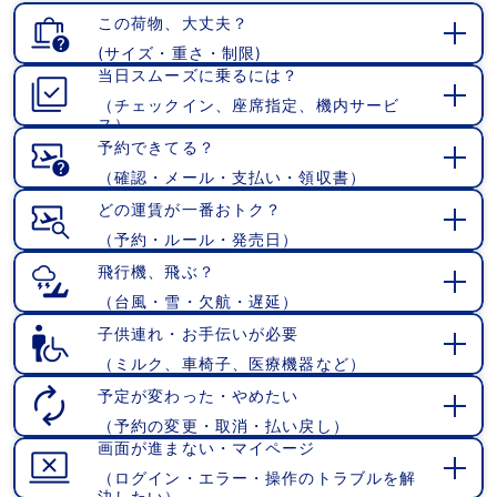
この荷物、大丈夫？
(サイズ・重さ・制限)
開
当日スムーズに乗るには？
く
（チェックイン、座席指定、機内サービ
開
ス）
く
予約できてる？
（確認・メール・支払い・領収書）
開
く
どの運賃が一番おトク？
（予約・ルール・発売日）
開
く
飛行機、飛ぶ？
（台風・雪・欠航・遅延）
開
く
子供連れ・お手伝いが必要
（ミルク、車椅子、医療機器など）
開
く
予定が変わった・やめたい
（予約の変更・取消・払い戻し）
開
画面が進まない・マイページ
く
（ログイン・エラー・操作のトラブルを解
開
決したい）