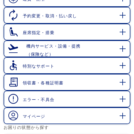
開
く
予約変更・取消・払い戻し
開
く
座席指定・搭乗
開
く
機内サービス・設備・提携
（保険など）
開
く
特別なサポート
開
く
領収書・各種証明書
開
く
エラー・不具合
開
く
マイページ
開
お困りの状態から探す
く