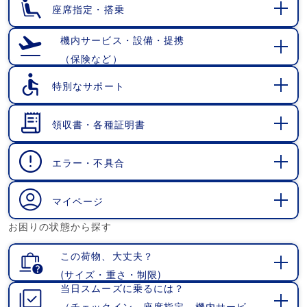
座席指定・搭乗
開
く
機内サービス・設備・提携
（保険など）
開
く
特別なサポート
開
く
領収書・各種証明書
開
く
エラー・不具合
開
く
マイページ
開
お困りの状態から探す
く
この荷物、大丈夫？
(サイズ・重さ・制限)
開
当日スムーズに乗るには？
く
（チェックイン、座席指定、機内サービ