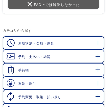
FAQ上では解決しなかった
カテゴリから探す
運航状況・欠航・遅延
開
く
予約・支払い・確認
開
く
手荷物
開
く
運賃・割引
開
く
予約変更・取消・払い戻し
開
く