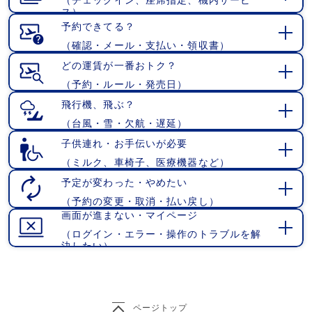
開
ス）
く
予約できてる？
（確認・メール・支払い・領収書）
開
く
どの運賃が一番おトク？
（予約・ルール・発売日）
開
く
飛行機、飛ぶ？
（台風・雪・欠航・遅延）
開
く
子供連れ・お手伝いが必要
（ミルク、車椅子、医療機器など）
開
く
予定が変わった・やめたい
（予約の変更・取消・払い戻し）
開
画面が進まない・マイページ
く
（ログイン・エラー・操作のトラブルを解
開
決したい）
く
ページトップ