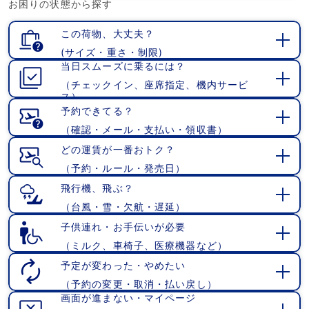
お困りの状態から探す
く
この荷物、大丈夫？
(サイズ・重さ・制限)
開
当日スムーズに乗るには？
く
（チェックイン、座席指定、機内サービ
開
ス）
く
予約できてる？
（確認・メール・支払い・領収書）
開
く
どの運賃が一番おトク？
（予約・ルール・発売日）
開
く
飛行機、飛ぶ？
（台風・雪・欠航・遅延）
開
く
子供連れ・お手伝いが必要
（ミルク、車椅子、医療機器など）
開
く
予定が変わった・やめたい
（予約の変更・取消・払い戻し）
開
画面が進まない・マイページ
く