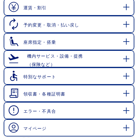
く
運賃・割引
開
く
予約変更・取消・払い戻し
開
く
座席指定・搭乗
開
く
機内サービス・設備・提携
（保険など）
開
く
特別なサポート
開
く
領収書・各種証明書
開
く
エラー・不具合
開
く
マイページ
開