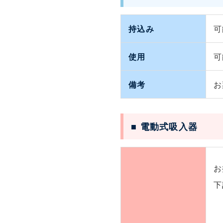
持込み
可
使用
可
備考
お
■ 電動式吸入器
お
下