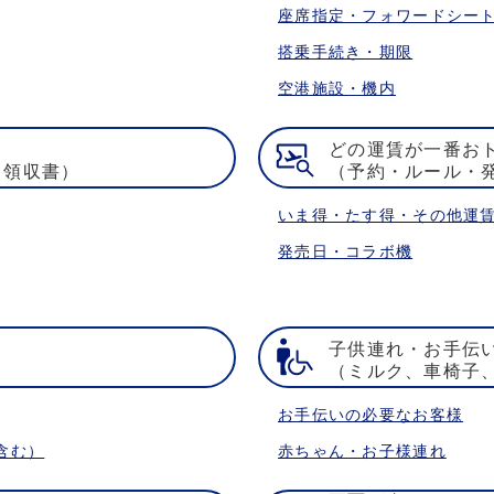
座席指定・フォワードシー
搭乗手続き・期限
空港施設・機内
どの運賃が一番お
・領収書）
（予約・ルール・
いま得・たす得・その他運
発売日・コラボ機
子供連れ・お手伝
）
（ミルク、車椅子
お手伝いの必要なお客様
含む）
赤ちゃん・お子様連れ