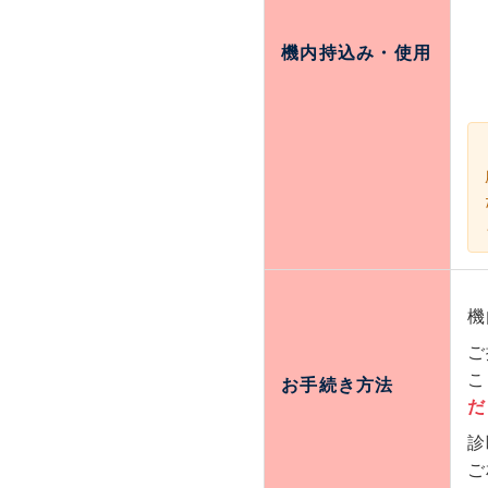
機内持込み・使用
機
ご
こ
お手続き方法
だ
診
ご