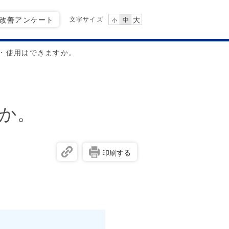
文字サイズ
Q改善アンケート
大
中
小
・使用はできますか。
か。
印刷する