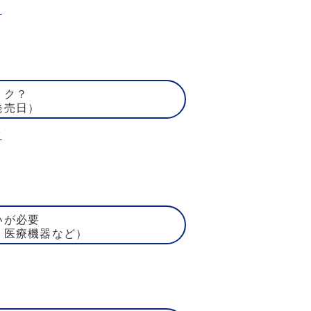
ト
トク？
発売日）
賃
いが必要
、医療機器など）