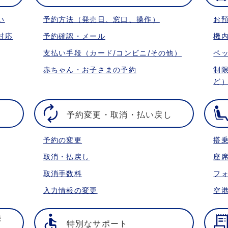
い
予約方法（発売日、窓口、操作）
お
対応
予約確認・メール
機
支払い手段（カード/コンビニ/その他）
ペ
赤ちゃん・お子さまの予約
制
ど
予約変更・取消・払い戻し
予約の変更
搭
取消・払戻し
座
取消手数料
フ
入力情報の変更
空
携
特別なサポート