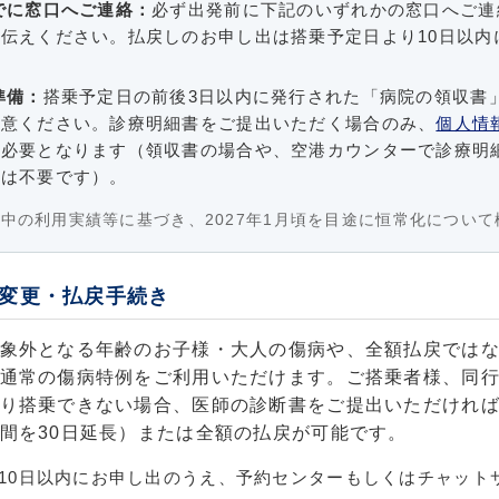
でに窓口へご連絡：
必ず出発前に下記のいずれかの窓口へご連
伝えください。払戻しのお申し出は搭乗予定日より10日以内
準備：
搭乗予定日の前後3日以内に発行された「病院の領収書
用意ください。診療明細書をご提出いただく場合のみ、
個人情
が必要となります（領収書の場合や、空港カウンターで診療明
書は不要です）。
中の利用実績等に基づき、2027年1月頃を目途に恒常化につい
変更・払戻手続き
象外となる年齢のお子様・大人の傷病や、全額払戻では
通常の傷病特例をご利用いただけます。ご搭乗者様、同
り搭乗できない場合、医師の診断書をご提出いただけれ
間を30日延長）または全額の払戻が可能です。
10日以内にお申し出のうえ、予約センターもしくはチャット