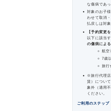
な傷病であ
対象のお子
わせて取消
払戻しは対象
【予約変更
以下に該当
の傷病によ
航空
7歳
旅行
※旅行代理店
賃）につい
象外（適用不
ください。
ご利用のステップ