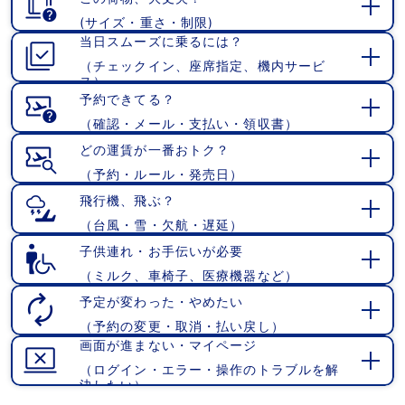
(サイズ・重さ・制限)
開
当日スムーズに乗るには？
く
（チェックイン、座席指定、機内サービ
開
ス）
く
予約できてる？
（確認・メール・支払い・領収書）
開
く
どの運賃が一番おトク？
（予約・ルール・発売日）
開
く
飛行機、飛ぶ？
（台風・雪・欠航・遅延）
開
く
子供連れ・お手伝いが必要
（ミルク、車椅子、医療機器など）
開
く
予定が変わった・やめたい
（予約の変更・取消・払い戻し）
開
画面が進まない・マイページ
く
（ログイン・エラー・操作のトラブルを解
開
決したい）
く