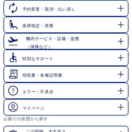
く
予約変更・取消・払い戻し
開
く
座席指定・搭乗
開
く
機内サービス・設備・提携
（保険など）
開
く
特別なサポート
開
く
領収書・各種証明書
開
く
エラー・不具合
開
く
マイページ
開
お困りの状態から探す
く
この荷物、大丈夫？