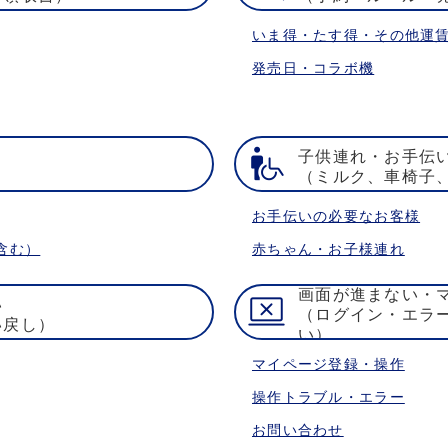
いま得・たす得・その他運
発売日・コラボ機
子供連れ・お手伝
）
（ミルク、車椅子
お手伝いの必要なお客様
含む）
赤ちゃん・お子様連れ
画面が進まない・
い
（ログイン・エラ
い戻し）
い）
マイページ登録・操作
操作トラブル・エラー
お問い合わせ