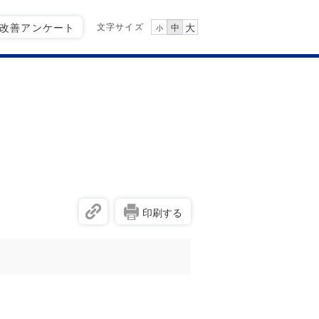
文字サイズ
Q改善アンケート
大
中
小
印刷する