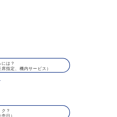
るには？
座席指定、機内サービス）
ト
トク？
発売日）