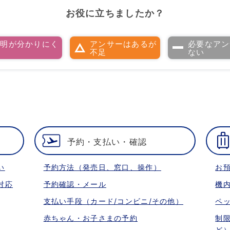
お役に立ちましたか？
説明が分かりにく
アンサーはあるが
必要なアン
い
不足
ない
予約・支払い・確認
い
予約方法（発売日、窓口、操作）
お
対応
予約確認・メール
機
支払い手段（カード/コンビニ/その他）
ペ
赤ちゃん・お子さまの予約
制
ど