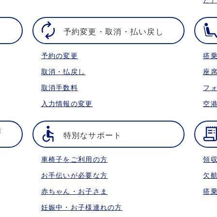
予約変更・取消・払い戻し
予約の変更
搭
取消・払戻し
座
取消手数料
フ
入力情報の変更
空
携
特別なサポート
車椅子をご利用の方
領
お手伝いが必要な方
欠
赤ちゃん・お子さま
搭
妊娠中・お子様連れの方