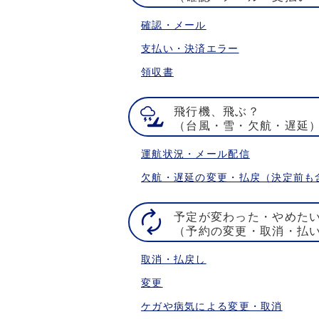
確認・メール
支払い・決済エラー
領収書
飛行機、飛ぶ？
（台風・雪・欠航・遅延
運航状況・メール配信
欠航・遅延の変更・払戻（決定前も
予定が変わった・やめた
（予約の変更・取消・払
取消・払戻し
変更
ケガや病気による変更・取消