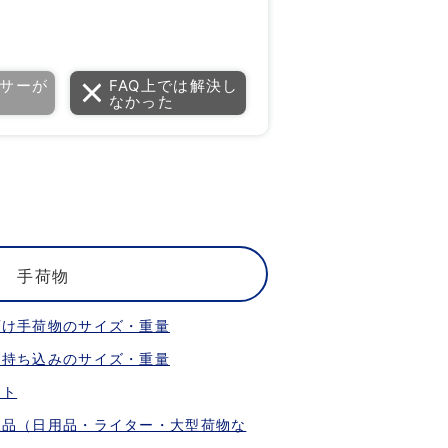
サーが
FAQ上では解決し
なかった
手荷物
預け手荷物のサイズ・重量
内持ち込みのサイズ・重量
ット
限品（日用品・ライター・大型荷物な
）