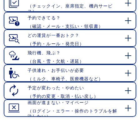
（チェックイン、座席指定、機内サービ
開
ス）
く
予約できてる？
（確認・メール・支払い・領収書）
開
く
どの運賃が一番おトク？
（予約・ルール・発売日）
開
く
飛行機、飛ぶ？
（台風・雪・欠航・遅延）
開
く
子供連れ・お手伝いが必要
（ミルク、車椅子、医療機器など）
開
く
予定が変わった・やめたい
（予約の変更・取消・払い戻し）
開
画面が進まない・マイページ
く
（ログイン・エラー・操作のトラブルを解
開
決したい）
く