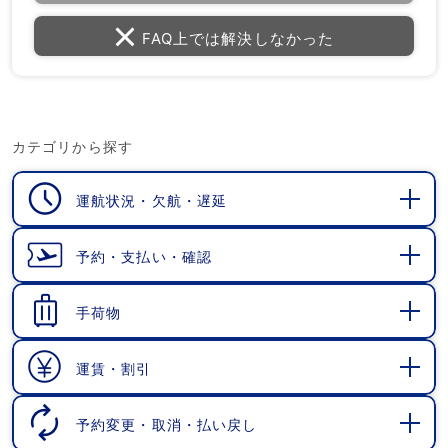
FAQ上では解決しなかった
カテゴリから探す
運航状況・欠航・遅延
開
く
予約・支払い・確認
開
く
手荷物
開
く
運賃・割引
開
く
予約変更・取消・払い戻し
開