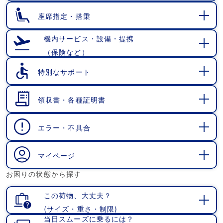
く
座席指定・搭乗
開
く
機内サービス・設備・提携
（保険など）
開
く
特別なサポート
開
く
領収書・各種証明書
開
く
エラー・不具合
開
く
マイページ
開
お困りの状態から探す
く
この荷物、大丈夫？
(サイズ・重さ・制限)
開
当日スムーズに乗るには？
く