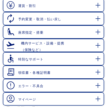
く
運賃・割引
開
く
予約変更・取消・払い戻し
開
く
座席指定・搭乗
開
く
機内サービス・設備・提携
（保険など）
開
く
特別なサポート
開
く
領収書・各種証明書
開
く
エラー・不具合
開
く
マイページ
開