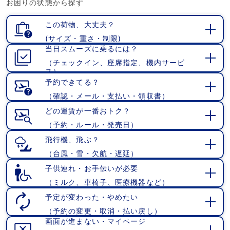
お困りの状態から探す
く
この荷物、大丈夫？
(サイズ・重さ・制限)
開
当日スムーズに乗るには？
く
（チェックイン、座席指定、機内サービ
開
ス）
く
予約できてる？
（確認・メール・支払い・領収書）
開
く
どの運賃が一番おトク？
（予約・ルール・発売日）
開
く
飛行機、飛ぶ？
（台風・雪・欠航・遅延）
開
く
子供連れ・お手伝いが必要
（ミルク、車椅子、医療機器など）
開
く
予定が変わった・やめたい
（予約の変更・取消・払い戻し）
開
画面が進まない・マイページ
く