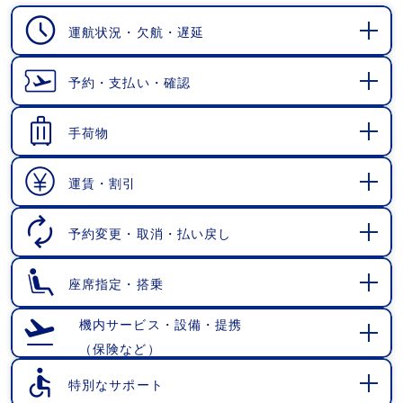
運航状況・欠航・遅延
開
く
予約・支払い・確認
開
く
手荷物
開
く
運賃・割引
開
く
予約変更・取消・払い戻し
開
く
座席指定・搭乗
開
く
機内サービス・設備・提携
（保険など）
開
く
特別なサポート
開