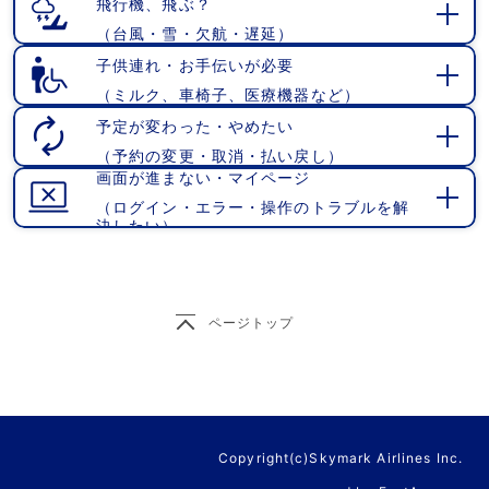
飛行機、飛ぶ？
（台風・雪・欠航・遅延）
開
く
子供連れ・お手伝いが必要
（ミルク、車椅子、医療機器など）
開
く
予定が変わった・やめたい
（予約の変更・取消・払い戻し）
開
画面が進まない・マイページ
く
（ログイン・エラー・操作のトラブルを解
開
決したい）
く
ページトップ
Copyright(c)Skymark Airlines Inc.