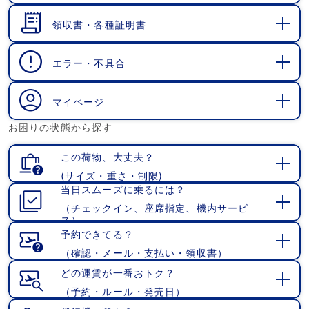
く
領収書・各種証明書
開
く
エラー・不具合
開
く
マイページ
開
お困りの状態から探す
く
この荷物、大丈夫？
(サイズ・重さ・制限)
開
当日スムーズに乗るには？
く
（チェックイン、座席指定、機内サービ
開
ス）
く
予約できてる？
（確認・メール・支払い・領収書）
開
く
どの運賃が一番おトク？
（予約・ルール・発売日）
開
く