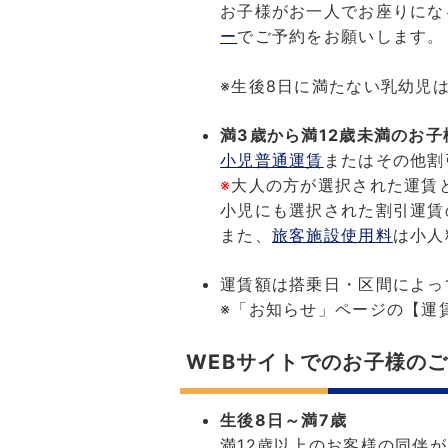
お子様がお一人でお座りにな
ー
でご予約をお願いします。
※生後8日に満たない乳幼児
満3歳から満12歳未満のお子
小児普通運賃
またはその他割
※
大人の方が選択された運賃
小児にも選択された割引運賃
また、
旅客施設使用料
は小人
運賃額は搭乗日・区間によっ
※「お知らせ」ページの【運
WEBサイトでのお子様の
生後8日～満7歳
満12歳以上のお客様の同伴