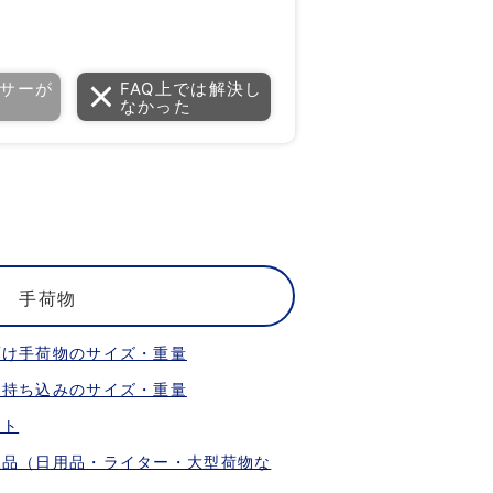
サーが
FAQ上では解決し
なかった
手荷物
預け手荷物のサイズ・重量
内持ち込みのサイズ・重量
ット
限品（日用品・ライター・大型荷物な
）