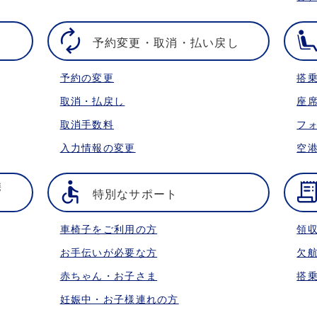
予約変更・取消・払い戻し
予約の変更
搭
取消・払戻し
座
取消手数料
フ
入力情報の変更
空
携
特別なサポート
車椅子をご利用の方
領
お手伝いが必要な方
欠
赤ちゃん・お子さま
搭
妊娠中・お子様連れの方