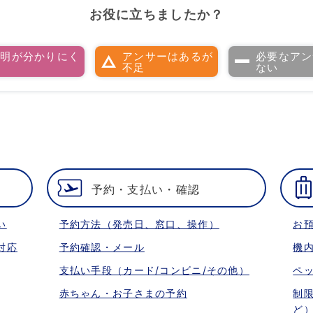
お役に立ちましたか？
説明が分かりにく
アンサーはあるが
必要なアン
い
不足
ない
予約・支払い・確認
い
予約方法（発売日、窓口、操作）
お
対応
予約確認・メール
機
支払い手段（カード/コンビニ/その他）
ペ
赤ちゃん・お子さまの予約
制
ど