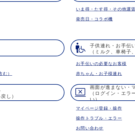
いま得・たす得・その他運
発売日・コラボ機
子供連れ・お手伝
）
（ミルク、車椅子
お手伝いの必要なお客様
含む）
赤ちゃん・お子様連れ
画面が進まない・
い
（ログイン・エラ
い戻し）
い）
マイページ登録・操作
操作トラブル・エラー
お問い合わせ