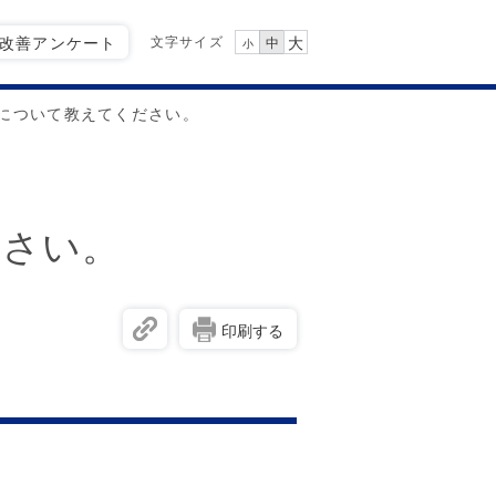
文字サイズ
Q改善アンケート
大
中
小
について教えてください。
ださい。
印刷する