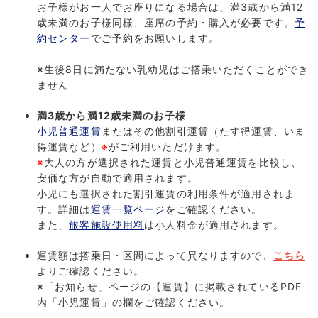
お子様がお一人でお座りになる場合は、満3歳から満12
歳未満のお子様同様、座席の予約・購入が必要です。
予
約センター
でご予約をお願いします。
※生後8日に満たない乳幼児はご搭乗いただくことができ
ません
満3歳から満12歳未満のお子様
小児普通運賃
またはその他割引運賃（たす得運賃、いま
得運賃など）
※
がご利用いただけます。
※
大人の方が選択された運賃と小児普通運賃を比較し、
安価な方が自動で適用されます。
小児にも選択された割引運賃の利用条件が適用されま
す。詳細は
運賃一覧ページ
をご確認ください。
また、
旅客施設使用料
は小人料金が適用されます。
運賃額は搭乗日・区間によって異なりますので、
こちら
よりご確認ください。
※「お知らせ」ページの【運賃】に掲載されているPDF
内「小児運賃」の欄をご確認ください。