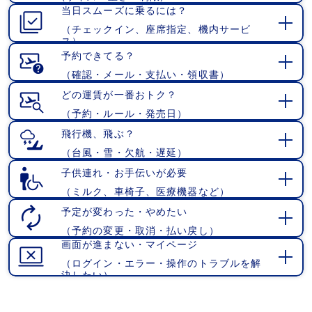
当日スムーズに乗るには？
く
（チェックイン、座席指定、機内サービ
開
ス）
く
予約できてる？
（確認・メール・支払い・領収書）
開
く
どの運賃が一番おトク？
（予約・ルール・発売日）
開
く
飛行機、飛ぶ？
（台風・雪・欠航・遅延）
開
く
子供連れ・お手伝いが必要
（ミルク、車椅子、医療機器など）
開
く
予定が変わった・やめたい
（予約の変更・取消・払い戻し）
開
画面が進まない・マイページ
く
（ログイン・エラー・操作のトラブルを解
開
決したい）
く