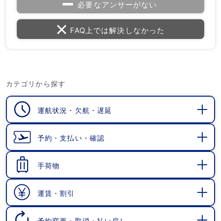
必要なアンサーがない
FAQ上では解決しなかった
カテゴリから探す
運航状況・欠航・遅延
開
く
予約・支払い・確認
開
く
手荷物
開
く
運賃・割引
開
く
予約変更・取消・払い戻し