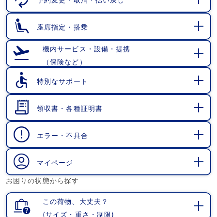
開
く
座席指定・搭乗
開
く
機内サービス・設備・提携
（保険など）
開
く
特別なサポート
開
く
領収書・各種証明書
開
く
エラー・不具合
開
く
マイページ
開
お困りの状態から探す
く
この荷物、大丈夫？
(サイズ・重さ・制限)
開