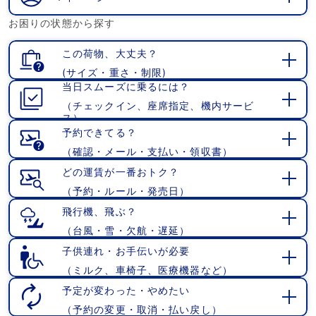
開
お困りの状態から探す
く
この荷物、大丈夫？
(サイズ・重さ・制限)
開
当日スムーズに乗るには？
く
（チェックイン、座席指定、機内サービ
開
ス）
く
予約できてる？
（確認・メール・支払い・領収書）
開
く
どの運賃が一番おトク？
（予約・ルール・発売日）
開
く
飛行機、飛ぶ？
（台風・雪・欠航・遅延）
開
く
子供連れ・お手伝いが必要
（ミルク、車椅子、医療機器など）
開
く
予定が変わった・やめたい
（予約の変更・取消・払い戻し）
開