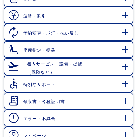
開
く
運賃・割引
開
く
予約変更・取消・払い戻し
開
く
座席指定・搭乗
開
く
機内サービス・設備・提携
（保険など）
開
く
特別なサポート
開
く
領収書・各種証明書
開
く
エラー・不具合
開
く
マイページ