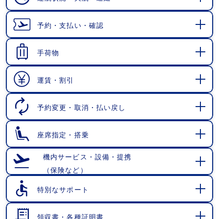
開
く
予約・支払い・確認
開
く
手荷物
開
く
運賃・割引
開
く
予約変更・取消・払い戻し
開
く
座席指定・搭乗
開
く
機内サービス・設備・提携
（保険など）
開
く
特別なサポート
開
く
領収書・各種証明書