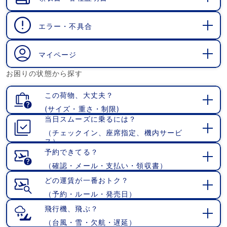
開
く
エラー・不具合
開
く
マイページ
開
お困りの状態から探す
く
この荷物、大丈夫？
(サイズ・重さ・制限)
開
当日スムーズに乗るには？
く
（チェックイン、座席指定、機内サービ
開
ス）
く
予約できてる？
（確認・メール・支払い・領収書）
開
く
どの運賃が一番おトク？
（予約・ルール・発売日）
開
く
飛行機、飛ぶ？
（台風・雪・欠航・遅延）
開