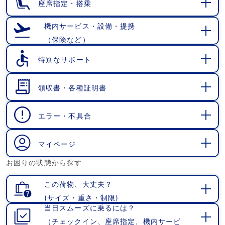
座席指定・搭乗
開
く
機内サービス・設備・提携
（保険など）
開
く
特別なサポート
開
く
領収書・各種証明書
開
く
エラー・不具合
開
く
マイページ
開
お困りの状態から探す
く
この荷物、大丈夫？
(サイズ・重さ・制限)
開
当日スムーズに乗るには？
く
（チェックイン、座席指定、機内サービ