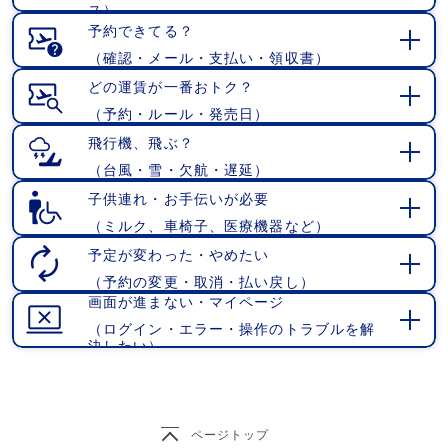
開
ス）
く
予約できてる？
（確認・メール・支払い・領収書）
開
く
どの運賃が一番おトク？
（予約・ルール・発売日）
開
く
飛行機、飛ぶ？
（台風・雪・欠航・遅延）
開
く
子供連れ・お手伝いが必要
（ミルク、車椅子、医療機器など）
開
く
予定が変わった・やめたい
（予約の変更・取消・払い戻し）
開
画面が進まない・マイページ
く
（ログイン・エラー・操作のトラブルを解
開
決したい）
く
ページトップ