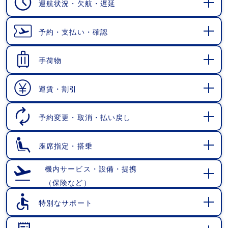
運航状況・欠航・遅延
開
く
予約・支払い・確認
開
く
手荷物
開
く
運賃・割引
開
く
予約変更・取消・払い戻し
開
く
座席指定・搭乗
開
く
機内サービス・設備・提携
（保険など）
開
く
特別なサポート
開
く