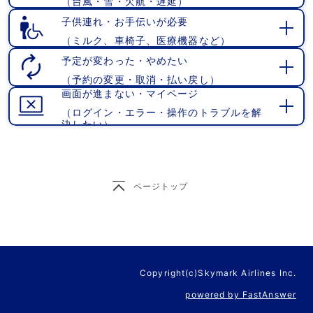
（台風・雪・欠航・遅延）
開
く
子供連れ・お手伝いが必要
（ミルク、車椅子、医療機器など）
開
く
予定が変わった・やめたい
（予約の変更・取消・払い戻し）
開
画面が進まない・マイページ
く
（ログイン・エラー・操作のトラブルを解
開
決したい）
く
ページトップ
Copyright(c)Skymark Airlines Inc.
powered by FastAnswer