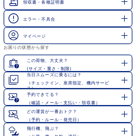
領収書・各種証明書
開
く
エラー・不具合
開
く
マイページ
開
お困りの状態から探す
く
この荷物、大丈夫？
(サイズ・重さ・制限)
開
当日スムーズに乗るには？
く
（チェックイン、座席指定、機内サービ
開
ス）
く
予約できてる？
（確認・メール・支払い・領収書）
開
く
どの運賃が一番おトク？
（予約・ルール・発売日）
開
く
飛行機、飛ぶ？